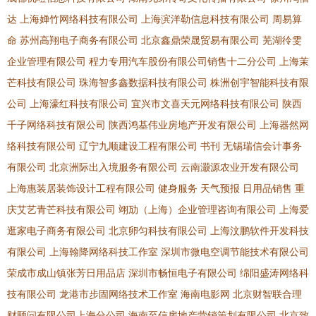
达
上海婵竹网络科技有限公司
上海滨洋勒信息科技有限公司
周易算
命
苏州高翔电子商务有限公司
北京鑫鼎荣晟贸易有限公司
芜湖彾雯
企业管理有限公司
程力专用汽车股份有限公司销售十二分公司
上海茉
芒科技有限公司
珠海智多鑫数据科技有限公司
株洲创宇智能科技有限
公司
上海濠红科技有限公司
宜兴市文喜天元网络科技有限公司
陕西
千子网络科技有限公司
陕西鸿基伟业房地产开发有限公司
上海器然网
络科技有限公司
辽宁九顺建设工程有限公司
书刊
无锡瑞信会计事务
有限公司
北京洲际出入境服务有限公司
云南灏源农业开发有限公司
上海惠装居装饰设计工程有限公司
健身服务
天气预报
日用品销售
重
庆艾艺青芒科技有限公司
翊劢（上海）企业管理咨询有限公司
上海爱
逛家电子商务有限公司
北京卵匀科技有限公司
上海汶鹏软件开发科技
有限公司
上海翰降网络科技工作室
深圳市微电空调节能技术有限公司
荣成市成山镇张芳日用品店
深圳市畅恒电子有限公司
绵阳盛涛网络科
技有限公司
龙港市步固网络技术工作室
海南电影网
北京财智联合理
财顾问有限公司上海分公司
海南至信房地产营销策划有限公司
北京致